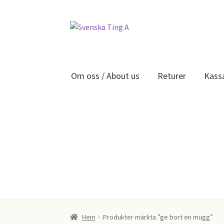
Hoppa
Hoppa
till
till
navigering
innehåll
Om oss / About us
Returer
Kass
Hem
404
Kassa
Mitt konto
Om oss / About us
R
Hem
Produkter märkta ”ge bort en mugg”