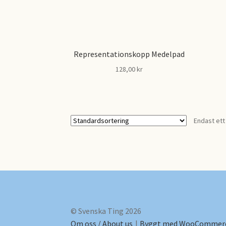
Representationskopp Medelpad
128,00
kr
Den
här
produkten
Endast ett
har
flera
varianter.
De
olika
alternativen
kan
väljas
på
© Svenska Ting 2026
produktsidan
Om oss / About us
Byggt med WooCommer