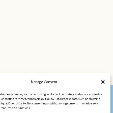
Manage Consent
e best experiences, we use technologies like cookies to store and/or access device
Consenting to these technologies will allow us to process data such as browsing
nique IDs on this site. Not consenting or withdrawing consent, may adversely
n features and functions.