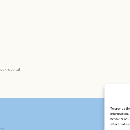
 sökresultat
To provide th
information. 
behavior or u
affect certai
ce
.