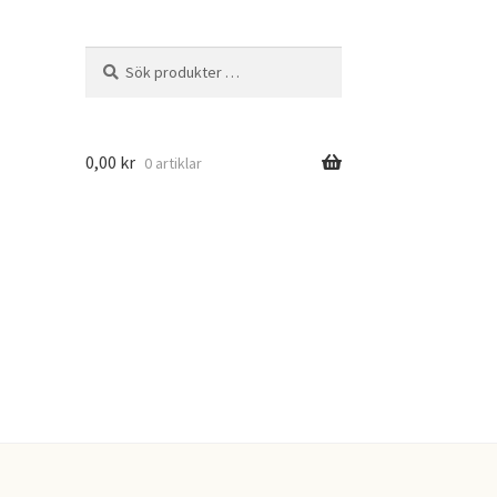
Sök
Sök
efter:
0,00
kr
0 artiklar