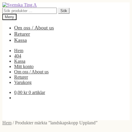
Hoppa
Hoppa
till
till
Sök
Sök
navigering
innehåll
efter:
Meny
Om oss / About us
Returer
Kassa
Hem
404
Kassa
Mitt konto
Om oss / About us
Returer
Varukorg
0,00
kr
0 artiklar
Hem
/
Produkter märkta ”landskapskopp Uppland”