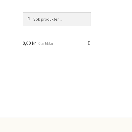
Sök
Sök
efter:
0,00
kr
0 artiklar