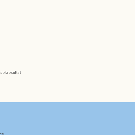
 sökresultat
ce
.