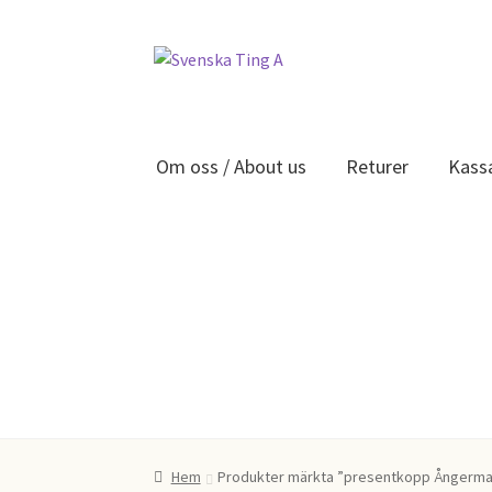
Hoppa
Hoppa
till
till
navigering
innehåll
Om oss / About us
Returer
Kass
Hem
404
Kassa
Mitt konto
Om oss / About us
R
Hem
Produkter märkta ”presentkopp Ångerma