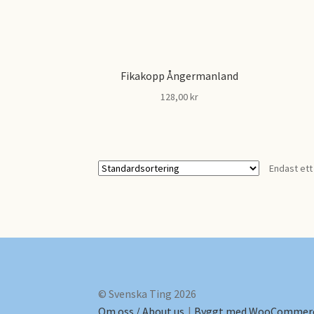
Fikakopp Ångermanland
128,00
kr
Den
här
produkten
Endast ett
har
flera
varianter.
De
olika
alternativen
kan
väljas
på
© Svenska Ting 2026
produktsidan
Om oss / About us
Byggt med WooCommer