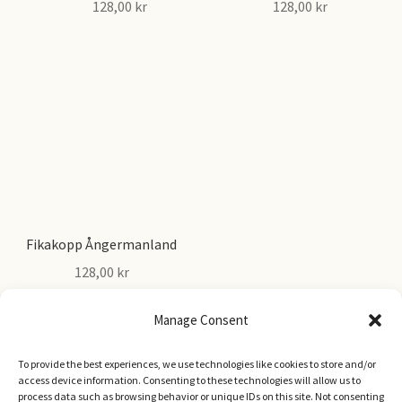
128,00
kr
128,00
kr
Den
Den
här
här
produkten
produkten
har
har
flera
flera
varianter.
varianter.
De
De
olika
olika
alternativen
alternativen
kan
kan
Fikakopp Ångermanland
väljas
väljas
128,00
kr
på
på
Den
produktsidan
produktsidan
Manage Consent
här
produkten
To provide the best experiences, we use technologies like cookies to store and/or
Visar alla 3 resultat
har
access device information. Consenting to these technologies will allow us to
flera
process data such as browsing behavior or unique IDs on this site. Not consenting