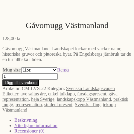
Gåvomugg Västmanland
128,00
kr
Gåvomugg Västmanland. Landskapet lockar med vacker natur,
historiska gruvor och pittoreska byar. På Engelsbergs järnbruk tar du
en tur tillbaka i tiden.
Mug size
Rensa
Gåvomugg
Västmanland
Lägg till i varukorg
mängd
Artikelnr:
CM-LVS-22
Kategori:
Svenska Landskapsvapen
Etiketter:
ave saltus åre
,
enkel julklapp
,
farsdagspresent
,
gåva
representation
,
heja Sverige
,
landskapskopp Västmanland
,
praktisk
mugg
,
representation
,
student present
,
Svenska Ting
,
tekopp
Västmanland
Beskrivning
Ytterligare information
Recensioner (0)