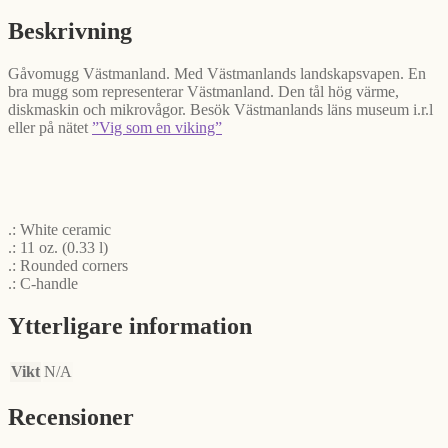
Beskrivning
Gåvomugg Västmanland. Med Västmanlands landskapsvapen. En
bra mugg som representerar Västmanland. Den tål hög värme,
diskmaskin och mikrovågor. Besök Västmanlands läns museum i.r.l
eller på nätet
”Vig som en viking”
.: White ceramic
.: 11 oz. (0.33 l)
.: Rounded corners
.: C-handle
Ytterligare information
Vikt
N/A
Recensioner