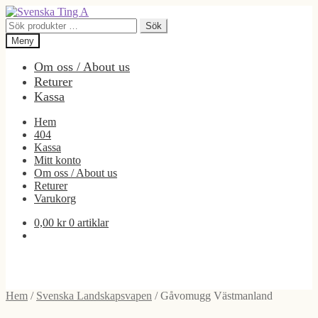
Hoppa
Hoppa
till
till
Sök
Sök
navigering
innehåll
efter:
Meny
Om oss / About us
Returer
Kassa
Hem
404
Kassa
Mitt konto
Om oss / About us
Returer
Varukorg
0,00
kr
0 artiklar
Hem
/
Svenska Landskapsvapen
/
Gåvomugg Västmanland