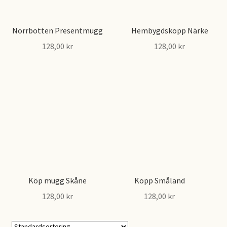
olika
alternativen
alternativen
kan
kan
Norrbotten Presentmugg
Hembygdskopp Närke
väljas
väljas
128,00
kr
128,00
kr
på
på
produktsidan
Den
Den
produktsidan
här
här
produkten
produkten
har
har
flera
flera
varianter.
varianter.
De
De
olika
olika
alternativen
alternativen
kan
kan
Köp mugg Skåne
Kopp Småland
väljas
väljas
128,00
kr
128,00
kr
på
på
Den
Den
produktsidan
produktsidan