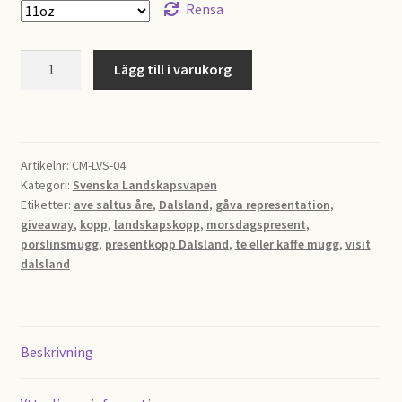
Rensa
Presentkopp
Lägg till i varukorg
Dalsland
mängd
Artikelnr:
CM-LVS-04
Kategori:
Svenska Landskapsvapen
Etiketter:
ave saltus åre
,
Dalsland
,
gåva representation
,
giveaway
,
kopp
,
landskapskopp
,
morsdagspresent
,
porslinsmugg
,
presentkopp Dalsland
,
te eller kaffe mugg
,
visit
dalsland
Beskrivning