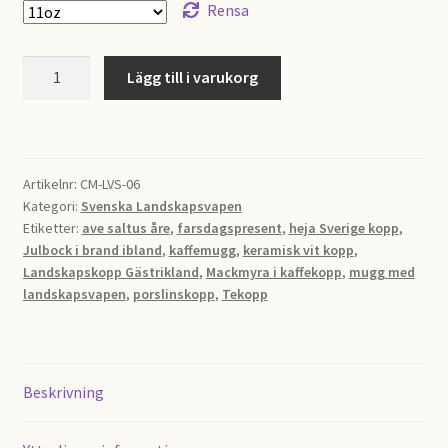
Rensa
Tekopp
Lägg till i varukorg
Gästrikland
mängd
Artikelnr:
CM-LVS-06
Kategori:
Svenska Landskapsvapen
Etiketter:
ave saltus åre
,
farsdagspresent
,
heja Sverige kopp
,
Julbock i brand ibland
,
kaffemugg
,
keramisk vit kopp
,
Landskapskopp Gästrikland
,
Mackmyra i kaffekopp
,
mugg med
landskapsvapen
,
porslinskopp
,
Tekopp
Beskrivning