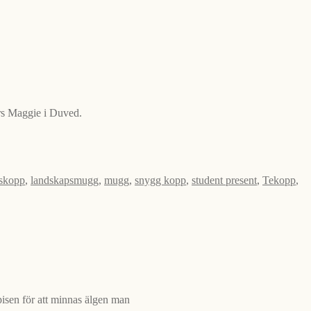
Mrs Maggie i Duved.
skopp
,
landskapsmugg
,
mugg
,
snygg kopp
,
student present
,
Tekopp
,
pisen för att minnas älgen man