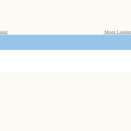
land
Mugg Lappla