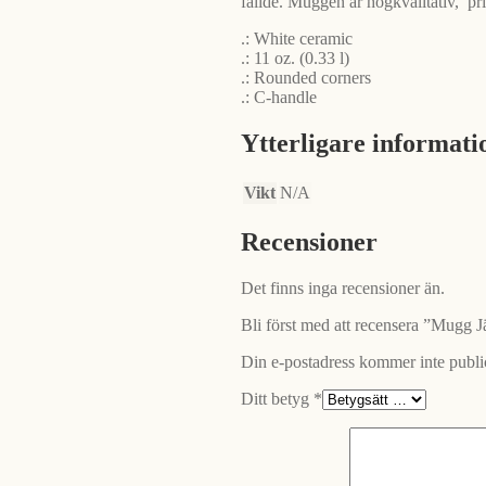
fällde. Muggen är högkvalitativ, pr
.: White ceramic
.: 11 oz. (0.33 l)
.: Rounded corners
.: C-handle
Ytterligare informati
Vikt
N/A
Recensioner
Det finns inga recensioner än.
Bli först med att recensera ”Mugg 
Din e-postadress kommer inte publi
Ditt betyg
*