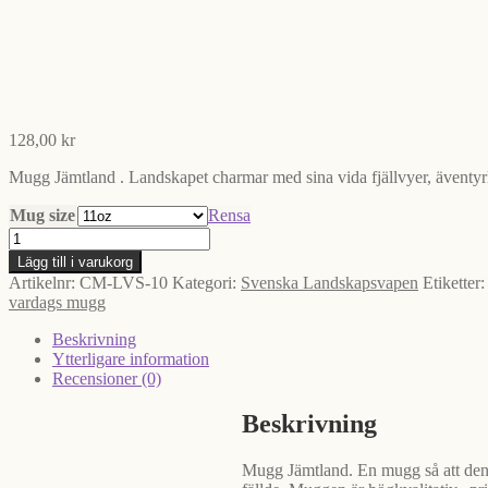
128,00
kr
Mugg Jämtland . Landskapet charmar med sina vida fjällvyer, äventyr
Mug size
Rensa
Mugg
Jämtland
Lägg till i varukorg
mängd
Artikelnr:
CM-LVS-10
Kategori:
Svenska Landskapsvapen
Etiketter
vardags mugg
Beskrivning
Ytterligare information
Recensioner (0)
Beskrivning
Mugg Jämtland. En mugg så att den b