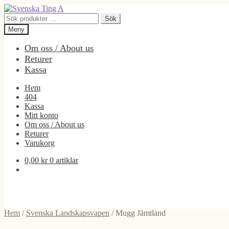
Hoppa
Hoppa
till
till
Sök
Sök
navigering
innehåll
efter:
Meny
Om oss / About us
Returer
Kassa
Hem
404
Kassa
Mitt konto
Om oss / About us
Returer
Varukorg
0,00
kr
0 artiklar
Hem
/
Svenska Landskapsvapen
/
Mugg Jämtland