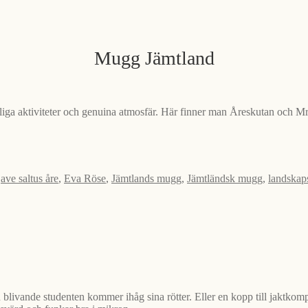
Mugg Jämtland
liga aktiviteter och genuina atmosfär. Här finner man Åreskutan och 
:
ave saltus åre
,
Eva Röse
,
Jämtlands mugg
,
Jämtländsk mugg
,
landskap
livande studenten kommer ihåg sina rötter. Eller en kopp till jaktkom