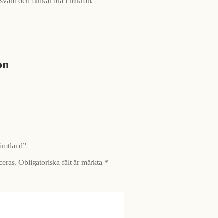
isvärd och funkar bra i mikron.
on
Jämtland”
ceras.
Obligatoriska fält är märkta
*